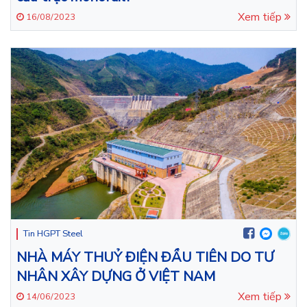
Xem tiếp
16/08/2023
Tin HGPT Steel
NHÀ MÁY THUỶ ĐIỆN ĐẦU TIÊN DO TƯ
NHÂN XÂY DỰNG Ở VIỆT NAM
Xem tiếp
14/06/2023