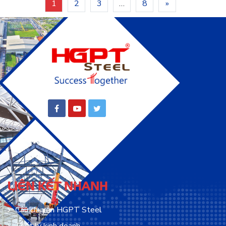
1
2
3
…
8
»
LIÊN KẾT NHANH
Câu chuyện HGPT Steel