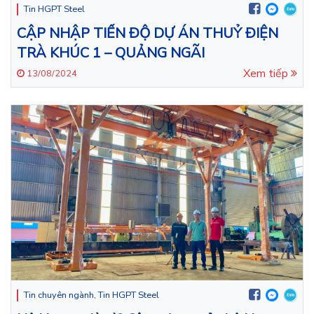
Tin HGPT Steel
CẬP NHẬP TIẾN ĐỘ DỰ ÁN THUỶ ĐIỆN
TRÀ KHÚC 1 – QUẢNG NGÃI
Xem tiếp
13/08/2024
Tin chuyên ngành
,
Tin HGPT Steel