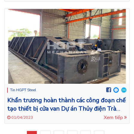
Tin HGPT Steel
Khẩn trương hoàn thành các công đoạn chế
tạo thiết bị cửa van Dự án Thủy điện Trà
Khúc 1
Xem tiếp
01/04/2023