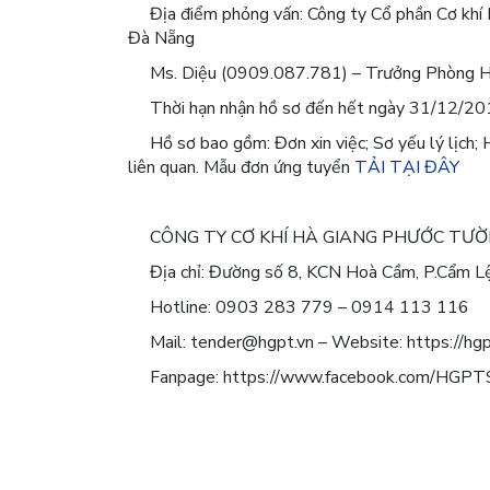
Địa điểm phỏng vấn: Công ty Cổ phần Cơ k
Đà Nẵng
Ms. Diệu (0909.087.781) – Trưởng Phòng Hà
Thời hạn nhận hồ sơ đến hết ngày 31/12/20
Hồ sơ bao gồm: Đơn xin việc; Sơ yếu lý lịch;
liên quan. Mẫu đơn ứng tuyển
TẢI TẠI ĐÂY
CÔNG TY CƠ KHÍ HÀ GIANG PHƯỚC TƯỜN
Địa chỉ: Đường số 8, KCN Hoà Cầm, P.Cẩm L
Hotline: 0903 283 779 – 0914 113 116
Mail: tender@hgpt.vn – Website: https://hgp
Fanpage: https://www.facebook.com/HGPT