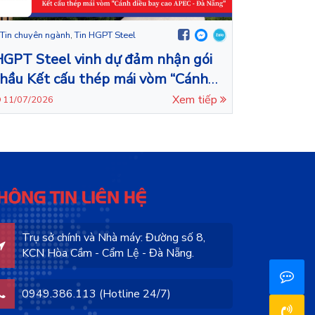
Tin chuyên ngành
,
Tin HGPT Steel
HGPT Steel vinh dự đảm nhận gói
hầu Kết cấu thép mái vòm “Cánh
iều bay cao APEC – Đà Nẵng”.
Xem tiếp
11/07/2026
HÔNG TIN LIÊN HỆ
Trụ sở chính và Nhà máy: Đường số 8,
KCN Hòa Cầm - Cẩm Lệ - Đà Nẵng.
0949.386.113 (Hotline 24/7)