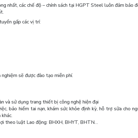
rọng nhất, các chế độ – chính sách tại HGPT Steel luôn đảm bảo 
t.
yển gấp các vị trí:
h nghiệm sẽ được đào tạo miễn phí.
àn và sử dụng trang thiết bị công nghệ hiện đại
việc, bảo hiểm tai nạn, khám sức khỏe định kỳ, hỗ trợ sữa cho ng
 khác.
n lợi theo luật Lao động: BHXH, BHYT, BHTN…