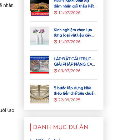
HGPT Steel vinh dự
TẦNG
để nhân
đảm nhận gói thầu Kết
cấu thép mái vòm
11/07/2026
“Cánh diều bay cao
APEC – Đà Nẵng”.
Kinh nghiệm chọn lựa
từng loại vật liệu xây
dựng
11/07/2026
LẮP ĐẶT CẦU TRỤC –
GIẢI PHÁP NÂNG CAO
NĂNG SUẤT VƯỢT
03/07/2026
TRỘI CHO NGÀNH
CÔNG NGHIỆP HIỆN
ĐẠI
5 bước lắp dựng Nhà
thép tiền chế tiêu chuẩn
– HGPT Steel
22/09/2025
ười lao
DANH MỤC DỰ ÁN