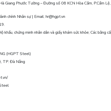
hí Hà Giang Phước Tường – Đường số 08 KCN Hòa Cầm, P.Cẩm Lệ
nh chính Nhân sự | Email: hr@hgpt.vn
19.
 Hộ khẩu, chứng minh nhân dân và giấy khám sức khỏe; Các bằng cấ
G (HGPT Steel)
ệ, TP. Đà Nẵng
t.vn/
Steel