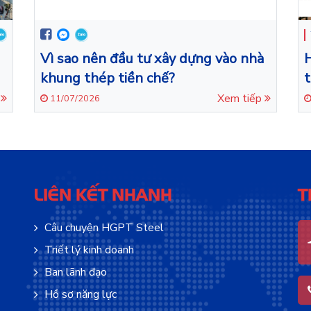
Vì sao nên đầu tư xây dựng vào nhà
khung thép tiền chế?
t
U
d
p
Xem tiếp
11/07/2026
LIÊN KẾT NHANH
T
Câu chuyện HGPT Steel
Triết lý kinh doanh
Ban lãnh đạo
Hồ sơ năng lực