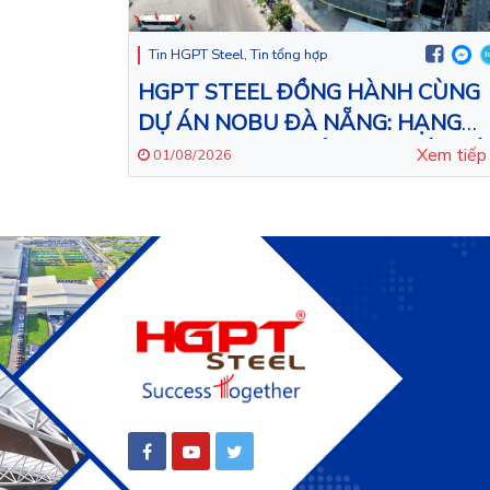
Tin HGPT Steel
,
Tin tổng hợp
HGPT STEEL ĐỒNG HÀNH CÙNG
DỰ ÁN NOBU ĐÀ NẴNG: HẠNG
MỤC THI CÔNG LẮP ĐẶT KẾT CẤ
Xem tiế
01/08/2026
THÉP CHO TÒA NHÀ 43 TẦNG