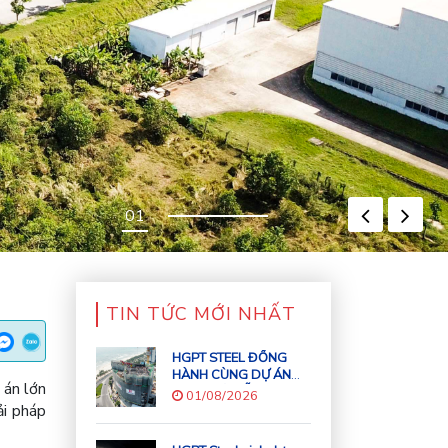
TIN TỨC MỚI NHẤT
HGPT STEEL ĐỒNG
HÀNH CÙNG DỰ ÁN
 án lớn
NOBU ĐÀ NẴNG:
01/08/2026
HẠNG MỤC THI CÔNG
ải pháp
LẮP ĐẶT KẾT CẤU
THÉP CHO TÒA NHÀ 43