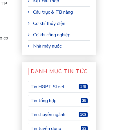
Kết cấu thép
, TP
Cầu trục & TB nâng
Cơ khí thủy điện
Cơ khí công nghiệp
p có
Nhà máy nước
DANH MỤC TIN TỨC
Tin HGPT Steel
145
Tin tổng hợp
35
Tin chuyên ngành
102
Tin tuyển dụng
33