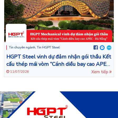
Tin chuyên ngành
,
Tin HGPT Steel
HGPT Steel vinh dự đảm nhận gói thầu Kết
cấu thép mái vòm “Cánh diều bay cao APEC
– Đà Nẵng”.
Xem tiếp
11/07/2026