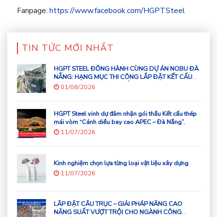
Fanpage:
https://www.facebook.com/HGPTSteel
TIN TỨC MỚI NHẤT
HGPT STEEL ĐỒNG HÀNH CÙNG DỰ ÁN NOBU ĐÀ
NẴNG: HẠNG MỤC THI CÔNG LẮP ĐẶT KẾT CẤU
THÉP CHO TÒA NHÀ 43 TẦNG
01/08/2026
HGPT Steel vinh dự đảm nhận gói thầu Kết cấu thép
mái vòm “Cánh diều bay cao APEC – Đà Nẵng”.
11/07/2026
Kinh nghiệm chọn lựa từng loại vật liệu xây dựng
11/07/2026
LẮP ĐẶT CẦU TRỤC – GIẢI PHÁP NÂNG CAO
NĂNG SUẤT VƯỢT TRỘI CHO NGÀNH CÔNG