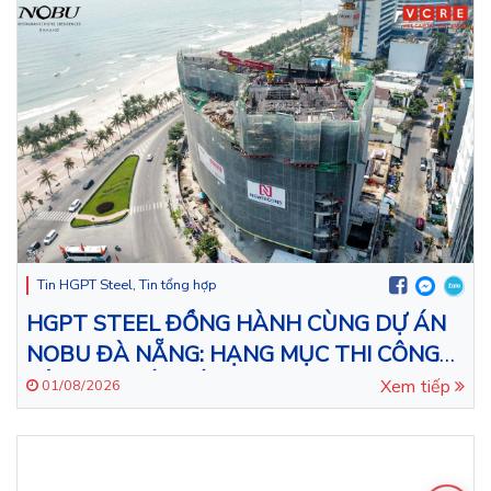
Tin HGPT Steel
,
Tin tổng hợp
HGPT STEEL ĐỒNG HÀNH CÙNG DỰ ÁN
NOBU ĐÀ NẴNG: HẠNG MỤC THI CÔNG
LẮP ĐẶT KẾT CẤU THÉP CHO TÒA NHÀ
Xem tiếp
01/08/2026
43 TẦNG