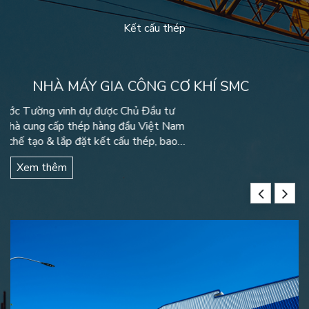
Nhà máy nước
Kết cấu thép
1
NHÀ MÁY GIA CÔNG CƠ KHÍ SMC
V
G
Cơ khí Hà Giang Phước Tường vinh dự được Chủ Đầu tư
Công ty Thép SMC – Nhà cung cấp thép hàng đầu Việt Nam
ai
mi
tín nhiệm giao gói thầu chế tạo & lắp đặt kết cấu thép, bao
êu
tọ
che cho “Nhà máy gia công cơ khí SMC” tại Khu Công nghiệp
Xem thêm
Qu
Hòa Cầm – […]
y
0