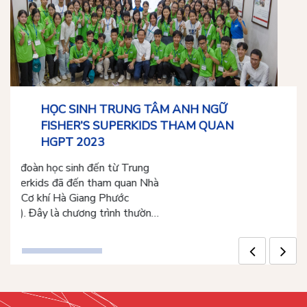
HỌC SINH TRUNG TÂM ANH NGỮ
ao
Côn
FISHER’S SUPERKIDS THAM QUAN
Tườ
HGPT 2023
g
C
Sáng ngày 10/6/2023, đoàn học sinh đến từ Trung
chịu
(HGP
tâm Anh Ngữ Fisher’s Superkids đã đến tham quan Nhà
hông
năm 
máy & văn phòng làm việc Cơ khí Hà Giang Phước
,
định
Tường (HGPT Mechanical). Đây là chương trình thường
 […]
tín 
niên của trung tâm anh ngữ Fisher’s Superkids và công
phần
ty HGPT Mechanical nhằm mang lại những […]
Xem thêm