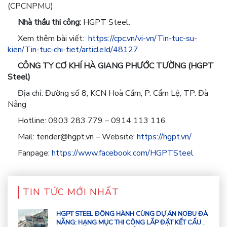
(CPCNPMU)
Nhà thầu thi công:
HGPT Steel.
Xem thêm bài viết:
https://cpc.vn/vi-vn/Tin-tuc-su-
kien/Tin-tuc-chi-tiet/articleId/48127
CÔNG TY CƠ KHÍ HÀ GIANG PHƯỚC TƯỜNG (HGPT
Steel)
Địa chỉ: Đường số 8, KCN Hoà Cầm, P. Cẩm Lệ, TP. Đà
Nẵng
Hotline: 0903 283 779 – 0914 113 116
Mail: tender@hgpt.vn – Website:
https://hgpt.vn/
Fanpage:
https://www.facebook.com/HGPTSteel
TIN TỨC MỚI NHẤT
HGPT STEEL ĐỒNG HÀNH CÙNG DỰ ÁN NOBU ĐÀ
NẴNG: HẠNG MỤC THI CÔNG LẮP ĐẶT KẾT CẤU