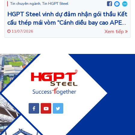
Tin chuyên ngành
,
Tin HGPT Steel
HGPT Steel vinh dự đảm nhận gói thầu Kết
cấu thép mái vòm “Cánh diều bay cao APEC
– Đà Nẵng”.
Xem tiếp
11/07/2026