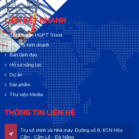
LIÊN KẾT NHANH
Câu chuyện HGPT Steel
Triết lý kinh doanh
Ban lãnh đạo
Hồ sơ năng lực
Dự án
Sản phẩm
Thư viện Media
THÔNG TIN LIÊN HỆ
Trụ sở chính và Nhà máy: Đường số 8, KCN Hòa
Cầm - Cẩm Lệ - Đà Nẵng.