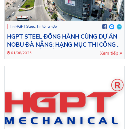
Tin HGPT Steel
,
Tin tổng hợp
HGPT STEEL ĐỒNG HÀNH CÙNG DỰ ÁN
NOBU ĐÀ NẴNG: HẠNG MỤC THI CÔNG
LẮP ĐẶT KẾT CẤU THÉP CHO TÒA NHÀ
Xem tiếp
01/08/2026
43 TẦNG