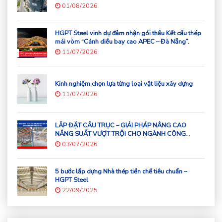
THÉP CHO TÒA NHÀ 43 TẦNG
01/08/2026
HGPT Steel vinh dự đảm nhận gói thầu Kết cấu thép
mái vòm “Cánh diều bay cao APEC – Đà Nẵng”.
11/07/2026
Kinh nghiệm chọn lựa từng loại vật liệu xây dựng
11/07/2026
LẮP ĐẶT CẦU TRỤC – GIẢI PHÁP NÂNG CAO
NĂNG SUẤT VƯỢT TRỘI CHO NGÀNH CÔNG
NGHIỆP HIỆN ĐẠI
03/07/2026
5 bước lắp dựng Nhà thép tiền chế tiêu chuẩn –
HGPT Steel
22/09/2025