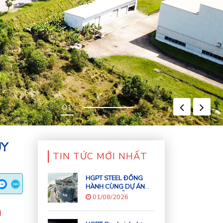
ỦY
TIN TỨC MỚI NHẤT
HGPT STEEL ĐỒNG
HÀNH CÙNG DỰ ÁN
NOBU ĐÀ NẴNG:
01/08/2026
HẠNG MỤC THI CÔNG
à
LẮP ĐẶT KẾT CẤU
THÉP CHO TÒA NHÀ 43