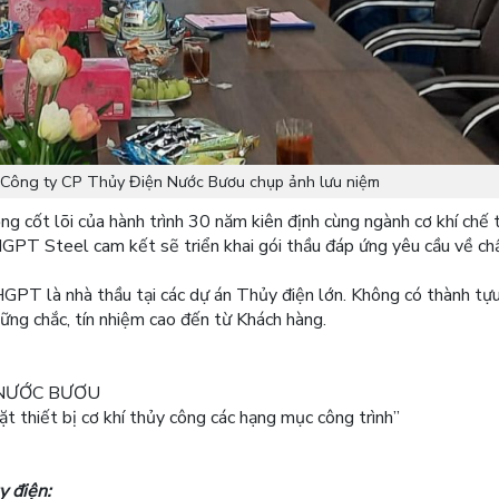
 Công ty CP Thủy Điện Nước Bươu chụp ảnh lưu niệm
ng cốt lõi của hành trình 30 năm kiên định cùng ngành cơ khí chế 
GPT Steel cam kết sẽ triển khai gói thầu đáp ứng yêu cầu về ch
GPT là nhà thầu tại các dự án Thủy điện lớn. Không có thành tự
ững chắc, tín nhiệm cao đến từ Khách hàng.
N NƯỚC BƯƠU
 thiết bị cơ khí thủy công các hạng mục công trình”
y điện: