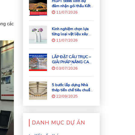
HGPT Steel vinh dự
TẦNG
đảm nhận gói thầu Kết
cấu thép mái vòm
11/07/2026
“Cánh diều bay cao
APEC – Đà Nẵng”.
ông các
Kinh nghiệm chọn lựa
từng loại vật liệu xây
dựng
11/07/2026
LẮP ĐẶT CẦU TRỤC –
GIẢI PHÁP NÂNG CAO
NĂNG SUẤT VƯỢT
03/07/2026
TRỘI CHO NGÀNH
CÔNG NGHIỆP HIỆN
ĐẠI
5 bước lắp dựng Nhà
thép tiền chế tiêu chuẩn
– HGPT Steel
22/09/2025
DANH MỤC DỰ ÁN