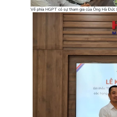
Về phía HGPT có sự tham gia của Ông Hà Đức H