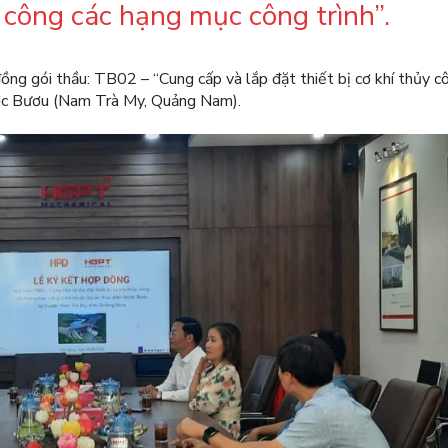
y công các hạng mục công trình”.
ng gói thầu: TB02 – “Cung cấp và lắp đặt thiết bị cơ khí thủy c
ước Bươu (Nam Trà My, Quảng Nam).