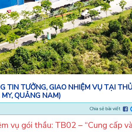
 TIN TƯỞNG, GIAO NHIỆM VỤ TẠI TH
 MY, QUẢNG NAM)
Chia sẻ bài viết
ệm vụ gói thầu: TB02 – “Cung cấp v