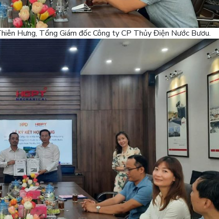
 Thiên Hưng, Tổng Giám đốc Công ty CP Thủy Điện Nước Bươu.