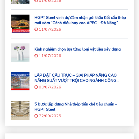
01/08/2026
HGPT Steel vinh dự đảm nhận gói thầu Kết cấu thép
mái vòm “Cánh diều bay cao APEC – Đà Nẵng”.
11/07/2026
Kinh nghiệm chọn lựa từng loại vật liệu xây dựng
11/07/2026
LẮP ĐẶT CẦU TRỤC – GIẢI PHÁP NÂNG CAO
NĂNG SUẤT VƯỢT TRỘI CHO NGÀNH CÔNG
NGHIỆP HIỆN ĐẠI
03/07/2026
5 bước lắp dựng Nhà thép tiền chế tiêu chuẩn –
HGPT Steel
22/09/2025