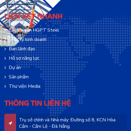
LIÊN KẾT NHANH
Câu chuyện HGPT Steel
Triết lý kinh doanh
Ban lãnh đạo
Hồ sơ năng lực
Dự án
Sản phẩm
Thư viện Media
THÔNG TIN LIÊN HỆ
Trụ sở chính và Nhà máy: Đường số 8, KCN Hòa
Cầm - Cẩm Lệ - Đà Nẵng.