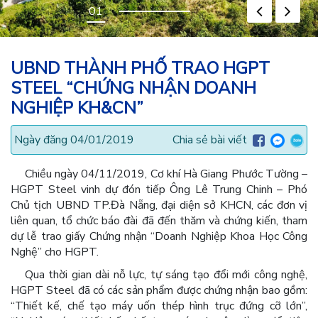
UBND THÀNH PHỐ TRAO HGPT
STEEL “CHỨNG NHẬN DOANH
NGHIỆP KH&CN”
Ngày đăng 04/01/2019
Chia sẻ bài viết
Chiều ngày 04/11/2019, Cơ khí Hà Giang Phước Tường –
HGPT Steel vinh dự đón tiếp Ông Lê Trung Chinh – Phó
Chủ tịch UBND TP.Đà Nẵng, đại diện sở KHCN, các đơn vị
liên quan, tổ chức báo đài đã đến thăm và chứng kiến, tham
dự lễ trao giấy Chứng nhận “Doanh Nghiệp Khoa Học Công
Nghệ” cho HGPT.
Qua thời gian dài nỗ lực, tự sáng tạo đổi mới công nghệ,
HGPT Steel đã có các sản phẩm được chứng nhận bao gồm:
“Thiết kế, chế tạo máy uốn thép hình trục đứng cỡ lớn”,