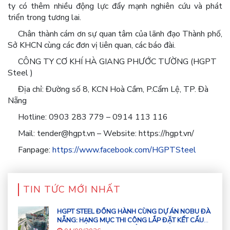
ty có thêm nhiều động lực đẩy mạnh nghiên cứu và phát
triển trong tương lai.
Chân thành cám ơn sự quan tâm của lãnh đạo Thành phố,
Sở KHCN cùng các đơn vị liên quan, các báo đài.
CÔNG TY CƠ KHÍ HÀ GIANG PHƯỚC TƯỜNG (HGPT
Steel )
Địa chỉ: Đường số 8, KCN Hoà Cầm, P.Cẩm Lệ, TP. Đà
Nẵng
Hotline: 0903 283 779 – 0914 113 116
Mail: tender@hgpt.vn – Website: https://hgpt.vn/
Fanpage:
https://www.facebook.com/HGPTSteel
TIN TỨC MỚI NHẤT
HGPT STEEL ĐỒNG HÀNH CÙNG DỰ ÁN NOBU ĐÀ
NẴNG: HẠNG MỤC THI CÔNG LẮP ĐẶT KẾT CẤU
THÉP CHO TÒA NHÀ 43 TẦNG