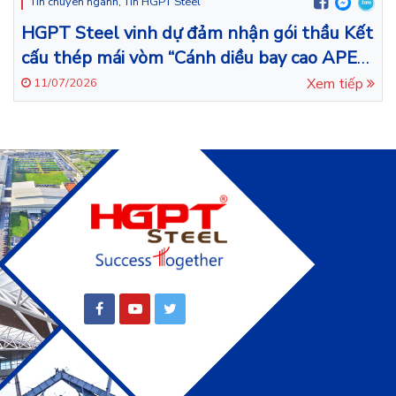
Tin chuyên ngành
,
Tin HGPT Steel
HGPT Steel vinh dự đảm nhận gói thầu Kết
cấu thép mái vòm “Cánh diều bay cao APEC
– Đà Nẵng”.
Xem tiếp
11/07/2026