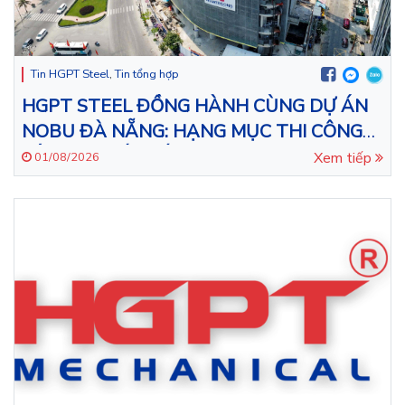
Tin HGPT Steel
,
Tin tổng hợp
HGPT STEEL ĐỒNG HÀNH CÙNG DỰ ÁN
NOBU ĐÀ NẴNG: HẠNG MỤC THI CÔNG
LẮP ĐẶT KẾT CẤU THÉP CHO TÒA NHÀ
Xem tiếp
01/08/2026
43 TẦNG